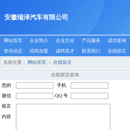
安徽瑞泽汽车有限公司
网站首页
企业简介
企业文化
产品服务
成功案例
资讯动态
招商加盟
诚聘英才
联系我们
在线留言
当前位置：
网站首页
—
在线留言
在线留言咨询
您的
手机
姓名
微信
*
QQ 号
号码
*
号码
留言
码
内容